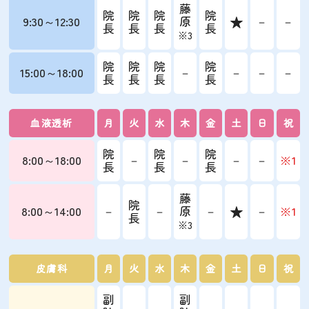
藤
院
院
院
院
9:30～12:30
原
－
－
長
長
長
長
※3
院
院
院
院
15:00～18:00
－
－
－
－
長
長
長
長
血液透析
月
火
水
木
金
土
日
祝
院
院
院
8:00～18:00
－
－
－
－
※1
長
長
長
藤
院
8:00～14:00
－
－
原
－
－
※1
長
※3
皮膚科
月
火
水
木
金
土
日
祝
副
副