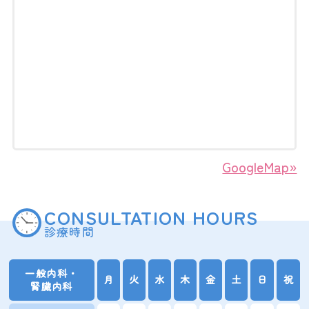
GoogleMap»
CONSULTATION HOURS
診療時間
一般内科・
月
火
水
木
金
土
日
祝
腎臓内科