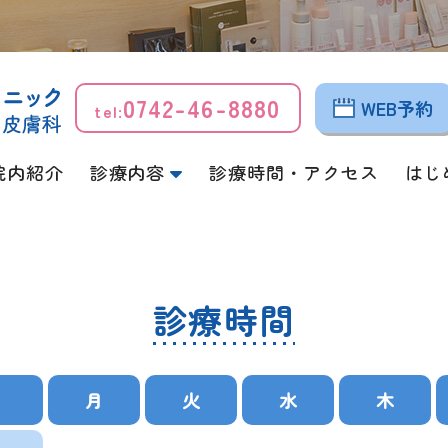
0742-46-8880
WEB予約
tel:
院内紹介
診療内容
診療時間・アクセス
はじ
診療時間
月
火
水
木