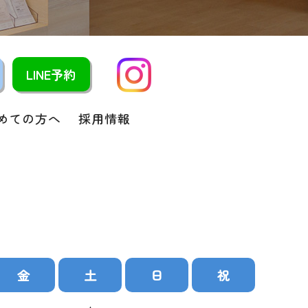
LINE予約
めての方へ
採用情報
金
土
日
祝